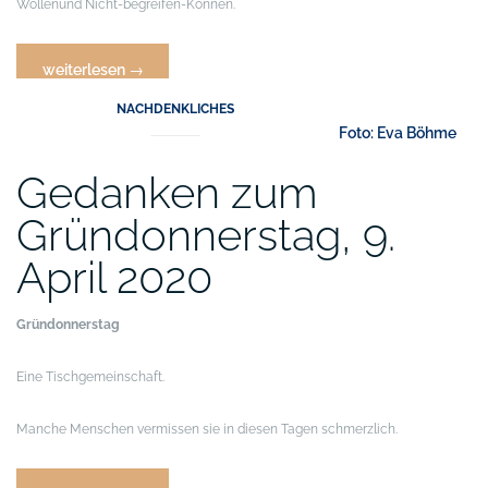
Wollen
und Nicht-begreifen-Können.
„Gedanken
weiterlesen
→
zum
NACHDENKLICHES
Karfreitag,
10.
April
Gedanken zum
2020“
Gründonnerstag, 9.
April 2020
Gründonnerstag
Eine Tischgemeinschaft.
Manche Menschen vermissen sie in diesen Tagen schmerzlich.