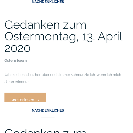
NACHDENKLICHES
18.
April
2020“
Gedanken zum
Ostermontag, 13. April
2020
Ostern feiern
Jahre schon ist es her, aber noch immer schmunzle ich, wenn ich mich
daran erinnere:
„Gedanken
weiterlesen
→
zum
NACHDENKLICHES
Ostermontag,
13.
April