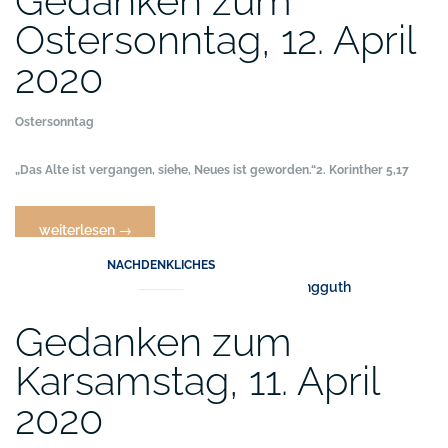
Gedanken zum
2020“
Ostersonntag, 12. April
2020
Ostersonntag
„Das Alte ist vergangen, siehe, Neues ist geworden.“
2. Korinther 5,17
„Gedanken
weiterlesen
→
zum
NACHDENKLICHES
Ostersonntag,
12.
April
Gedanken zum
2020“
Karsamstag, 11. April
2020