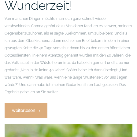
Wunderzeit!
Von manchen Dingen möchte man sich ganz schnell wieder
verabschieden. Corona gehört dazu. Von daher fand ich es schwer, meinem
Gegenüber zuzuhören, als er sagte: „Gekommen, um zu bleiben.“ Und als
ich aus dem Oberkirchenrat dann noch einen Brief bekam, in dem in einer
gewagten Kette die 40 Tage vom shut down bis zu den ersten öffentlichen
Gottesdiensten, in einem Atemzug genannt wurden mit den 40 Jahren, die
das Volk Israel in der Wüste herumirrte, da habe ich gemurrt und habe nur
gedacht „Nein, bitte keine 40 Jahre.“ Später habe ich dann überlegt: „Und
was wäre, wenn? Was wäre, wenn eine lange Wüstenzeit vor uns liegen
würde?“ Und dann habe ich meinen Gedanken ihren Lauf gelassen. Das
Ergebnis gebe ich an Sie weiter.
„Wüstenzeit!
weiterlesen
→
–
Wunderzeit! „