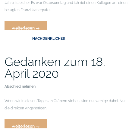
Jahre ist es her. Es war Ostersonntag und ich rief einen Kollegen an, einen
betagten Franziskanerpater.
„Gedanken
weiterlesen
→
zum
NACHDENKLICHES
ersten
Sonntag
nach
Gedanken zum 18.
Ostern,
April 2020
2020“
Abschied nehmen
Wenn wir in diesen Tagen an Gräbern stehen, sind nur wenige dabei. Nur
die direkten Angehörigen.
„Gedanken
weiterlesen
→
zum