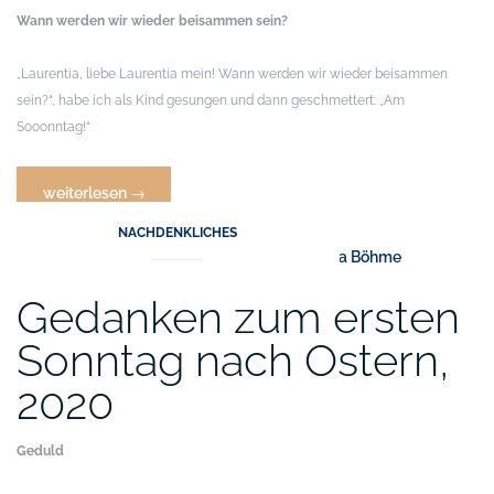
Wann werden wir wieder beisammen sein?
„Laurentia, liebe Laurentia mein! Wann werden wir wieder beisammen
sein?“, habe ich als Kind gesungen und dann geschmettert: „Am
Sooonntag!“
„Gedanken
weiterlesen
→
zum
NACHDENKLICHES
Samstag,
25.
April
Gedanken zum ersten
2020“
Sonntag nach Ostern,
2020
Geduld