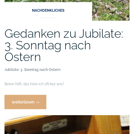
NACHDENKLICHES
Gedanken zu Jubilate:
3. Sonntag nach
Ostern
Jubilate: 3. Sonntag nach Ostern
Beten hilft, das höre ich oft.
Nur wie?
„Gedanken
weiterlesen
→
zu
Jubilate:
3.
Sonntag