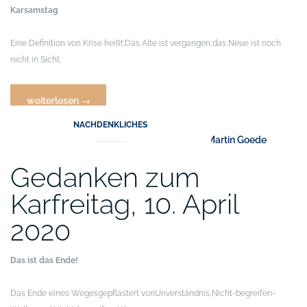
Karsamstag
Eine Definition von Krise heißt:
Das Alte ist vergangen,
das Neue ist noch
nicht in Sicht.
„Gedanken
weiterlesen
→
zum
NACHDENKLICHES
Karsamstag,
11.
April
Gedanken zum
2020“
Karfreitag, 10. April
2020
Das ist das Ende!
Das Ende eines Weges
gepflastert von
Unverständnis,
Nicht-begreifen-