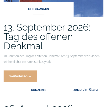
MITTEILUNGEN
13. September 2026:
Tag des offenen
Denkmal
Im Rahmen des „Tag des offenen Denkmal“ am 13. September 2026 laden
wir herzlichst ein nach Sankt Cyriak.
„13.
weiterlesen
→
September
2026:
KONZERTE
Tag
des
offenen