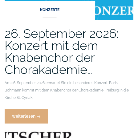
KONZERTE
26. September 2026:
Konzert mit dem
Knabenchor der
Chorakademie…
Am 26. September 2026 erwartet Sie ein besonderes Konzert. Boris
Böhmann kommt mit dem Knabenchor der Chorakademie Freiburg in die
Kirche St. Cyriak.
„26.
weiterlesen
→
September
2026: