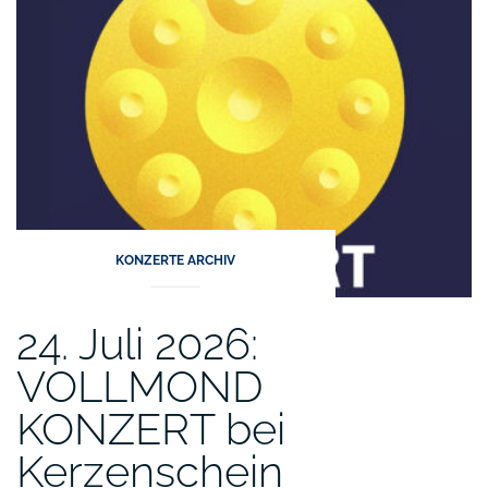
100
Jahre
–
ein
Konzert
zum
Miraten!“
KONZERTE ARCHIV
24. Juli 2026:
VOLLMOND
KONZERT bei
Kerzenschein