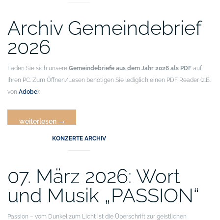
Feier
Archiv Gemeindebrief
zu
JUDAS“
2026
Laden Sie sich unsere
Gemeindebriefe aus dem Jahr 2026 als PDF
auf
Ihren PC. Zum Öffnen/Lesen benötigen Sie lediglich einen PDF Reader (z.B.
von
Adobe
):
„Archiv
weiterlesen
→
Gemeindebrief
KONZERTE ARCHIV
2026“
07. März 2026: Wort
und Musik „PASSION“
Passion – vom Dunkel zum Licht ist die Überschrift zur geistlichen