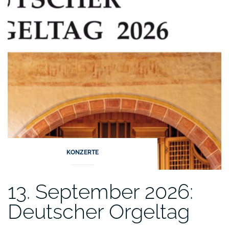
Konzert
mit
dem
Knabenchor
der
Chorakademie
Freiburg“
KONZERTE
13. September 2026:
Deutscher Orgeltag