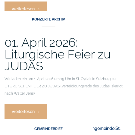
„04.
weiterlesen
→
Juni
KONZERTE ARCHIV
2026:
ORGELWANDERUNG
–
01. April 2026:
3
Liturgische Feier zu
Kirchen,
3
JUDAS
Konzerte“
Wir laden ein am 1. April 2026 um 19 Uhr in St. Cyriak in Sulzburg zur
LITURGISCHEN FEIER ZU JUDAS (Verteidigungsrede des Judas Iskariot
nach Walter Jens).
„01.
weiterlesen
→
April
2026:
GEMEINDEBRIEF
Liturgische