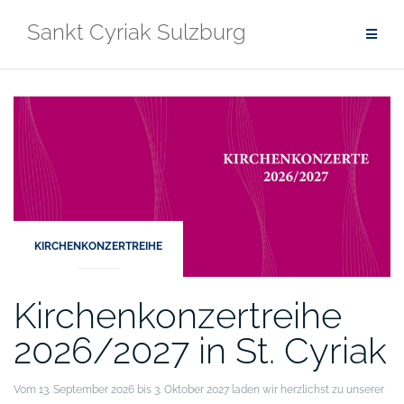
Zum
Sankt Cyriak Sulzburg
Inhalt
springen
Meldungen
KIRCHENKONZERTREIHE
Kirchenkonzertreihe
2026/2027 in St. Cyriak
Vom 13. September 2026 bis 3. Oktober 2027 laden wir herzlichst zu unserer