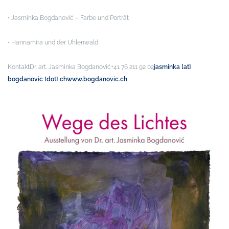
• Jasminka Bogdanović – Farbe und Porträt
• Hannamira und der Uhlenwald
Kontakt
Dr. art. Jasminka Bogdanović
+41 76 211 92 02
jasminka [at]
bogdanovic [dot] ch
www.bogdanovic.ch