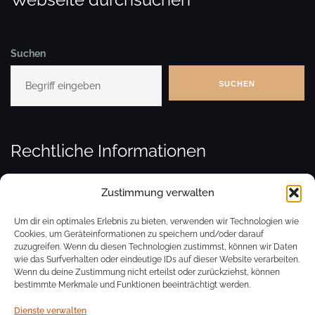
Suchen
SUCHEN
Rechtliche Informationen
Zustimmung verwalten
Kontakt
Um dir ein optimales Erlebnis zu bieten, verwenden wir Technologien wie
Cookies, um Geräteinformationen zu speichern und/oder darauf
zuzugreifen. Wenn du diesen Technologien zustimmst, können wir Daten
Impressum
wie das Surfverhalten oder eindeutige IDs auf dieser Website verarbeiten.
Wenn du deine Zustimmung nicht erteilst oder zurückziehst, können
bestimmte Merkmale und Funktionen beeinträchtigt werden.
Datenschutz
Dienste verwalten