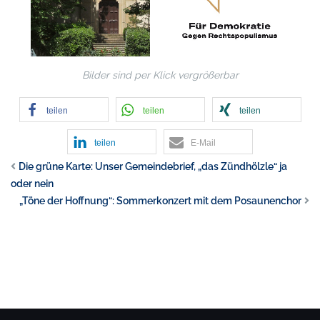
Bilder sind per Klick vergrößerbar
teilen
teilen
teilen
teilen
E-Mail
Die grüne Karte: Unser Gemeindebrief, „das Zündhölzle“ ja
oder nein
„Töne der Hoffnung“: Sommerkonzert mit dem Posaunenchor