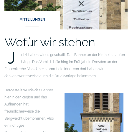
MITTEILUNGEN
Wofür wir stehen
J
etzt haben wir es geschafft. Das Banner an der Kirche in Laufen
hängt. Das Vorbild dafür hing im Frühjahr in Dresden an der
Frauenkirche. Von daher stammt die Idee. Von dort haben wir
dankenswerterweise auch die Druckvorlage bekommen.
Hergestellt wurde das Banner
hier in der Region und das
Aufhängen hat
freundlicherweise die
Bergwacht übernommen. Also
ein richtiges