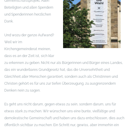
Gemeinschaftsprojekt. Allen
Beteiligten und allen Spendern
und Spenderinnen herzlichen
Dank.
Und wozu der ganze Aufwand?
Weil wir im
Kirchengemeinderat meinen,
dass es an der Zeit ist, sich klar
zu erkennen zu geben. Nicht nur als Bürgerinnen und Bürger eines Landes,
das ein wunderbares Grundgesetz hat, das die Unversehrtheit und
Gleichheit aller Menschen garantiert, sondern auch als Christinnen und
Christen gehört es für uns zur tiefen Überzeugung, zu ausgrenzendem
Denken nein zu sagen.
Es geht uns nicht darum, gegen etwas zu sein, sondern darum, uns für
etwas stark zu machen. Wir wünschen uns eine bunte, vielfältige und
demokratische Gemeinschaft und haben uns dazu entschlossen, dies auch
öffentlich sichtbar zu machen. Ein Schritt nur, gewiss, aber immerhin ein