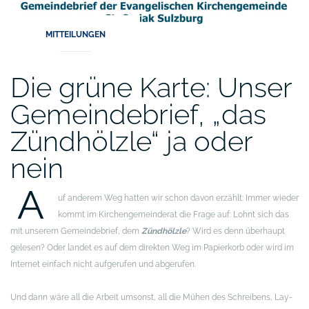
MITTEILUNGEN
Die grüne Karte: Unser
Gemeindebrief, „das
Zündhölzle“ ja oder
nein
A
uf anderem Weg hatten wir schon davon erzählt: Immer wieder
kommt im Kirchengemeinderat die Frage auf: Lohnt sich das
mit unserem Gemeindebrief, dem
Zündhölzle
? Wird es denn überhaupt
gelesen? Oder landet es auf dem direkten Weg im Papierkorb oder wird im
Internet einfach nicht aufgerufen und abgerufen.
Und dann wäre all die Arbeit umsonst, all die Mühen des Schreibens, Lay-