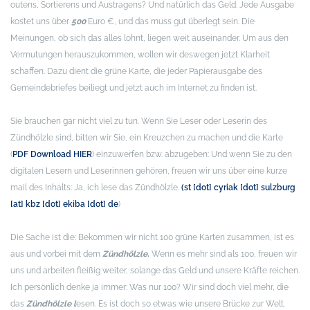
outens, Sortierens und Austragens? Und natürlich das Geld. Jede Ausgabe
kostet uns über
500
Euro €, und das muss gut überlegt sein. Die
Meinungen, ob sich das alles lohnt, liegen weit auseinander. Um aus den
Vermutungen herauszukommen, wollen wir deswegen jetzt Klarheit
schaffen. Dazu dient die grüne Karte, die jeder Papierausgabe des
Gemeindebriefes beiliegt und jetzt auch im Internet zu finden ist.
Sie brauchen gar nicht viel zu tun. Wenn Sie Leser oder Leserin des
Zündhölzle sind, bitten wir Sie, ein Kreuzchen zu machen und die Karte
(
PDF Download HIER
) einzuwerfen bzw. abzugeben: Und wenn Sie zu den
digitalen Lesern und Leserinnen gehören, freuen wir uns über eine kurze
mail des Inhalts: Ja, ich lese das Zündhölzle.
(st [dot] cyriak [dot] sulzburg
[at] kbz [dot] ekiba [dot] de
)
Die Sache ist die: Bekommen wir nicht 100 grüne Karten zusammen, ist es
aus und vorbei mit dem
Zündhölzle.
Wenn es mehr sind als 100, freuen wir
uns und arbeiten fleißig weiter, solange das Geld und unsere Kräfte reichen.
Ich persönlich denke ja immer: Was nur 100? Wir sind doch viel mehr, die
das
Zündhölzle l
esen. Es ist doch so etwas wie unsere Brücke zur Welt.