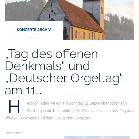
KONZERTE ARCHIV
„Tag des offenen
Denkmals“ und
„Deutscher Orgeltag“
am 11.…
H
erzlich laden wir ein am Sonntag, 11. September 2022 nach
Sulzburg in die Klosterkirche St. Cyriak anlässlich des „Tag des
offenen Denkmals“ und dem „Deutschen Orgeltag“.
Programm: