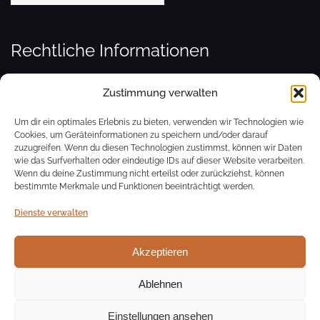
Rechtliche Informationen
Zustimmung verwalten
Kontakt
Um dir ein optimales Erlebnis zu bieten, verwenden wir Technologien wie
Cookies, um Geräteinformationen zu speichern und/oder darauf
zuzugreifen. Wenn du diesen Technologien zustimmst, können wir Daten
Impressum
wie das Surfverhalten oder eindeutige IDs auf dieser Website verarbeiten.
Wenn du deine Zustimmung nicht erteilst oder zurückziehst, können
bestimmte Merkmale und Funktionen beeinträchtigt werden.
Datenschutz
Dienste verwalten
Cookie-Richtlinie (EU)
Akzeptieren
Ablehnen
© Evang. Kirchengemeinde St. Cyriak Sulzburg
Theme von
Colorlib
Powered by
WordPress
Einstellungen ansehen