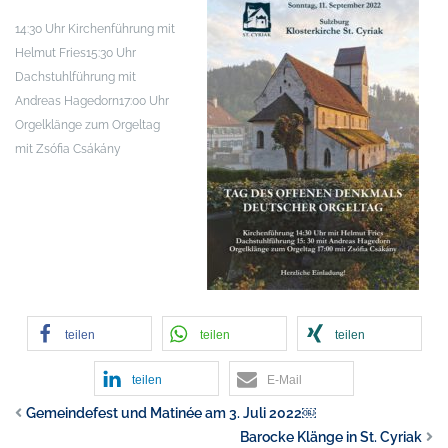
14:30 Uhr Kirchenführung mit
Helmut Fries
15:30 Uhr
Dachstuhlführung mit
Andreas Hagedorn
17:00 Uhr
Orgelklänge zum Orgeltag
mit Zsófia Csákány
teilen
teilen
teilen
teilen
E-Mail
Gemeindefest und Matinée am 3. Juli 2022￼
Barocke Klänge in St. Cyriak