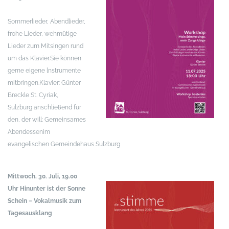
Sommerlieder, Abendlieder,
frohe Lieder, wehmütige
Lieder
zum Mitsingen rund
um das Klavier.
Sie können
gerne eigene lnstrumente
mitbringen.
Klavier: Günter
Breckle
St. Cyriak,
Sulzburg
anschließend für
den, der will: Gemeinsames
Abendessen
im
evangelischen Gemeindehaus Sulzburg
Mittwoch, 30. Juli, 19.00
Uhr
Hinunter ist der Sonne
Schein – Vokalmusik zum
Tagesausklang