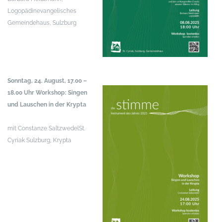
Logopädin
evangelisches
Gemeindehaus, Sulzburg
Sonntag, 24. August, 17.00 –
18.00 Uhr
Workshop: Singen
und Lauschen in der Krypta
mit Constanze Saltzwedel
St.
Cyriak Sulzburg, Krypta