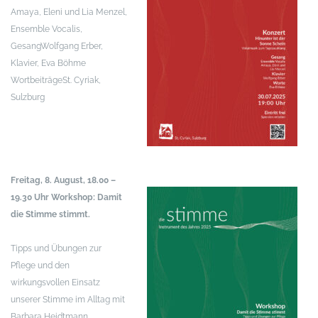
Amaya, Eleni und Lia Menzel,
Ensemble Vocalis,
Gesang
Wolfgang Erber,
Klavier, Eva Böhme
Wortbeiträge
St. Cyriak,
Sulzburg
Freitag, 8. August, 18.00 –
19.30 Uhr
Workshop: Damit
die Stimme stimmt.
Tipps und Übungen zur
Pflege und den
wirkungsvollen Einsatz
unserer Stimme im Alltag
mit
Barbara Heidtmann,