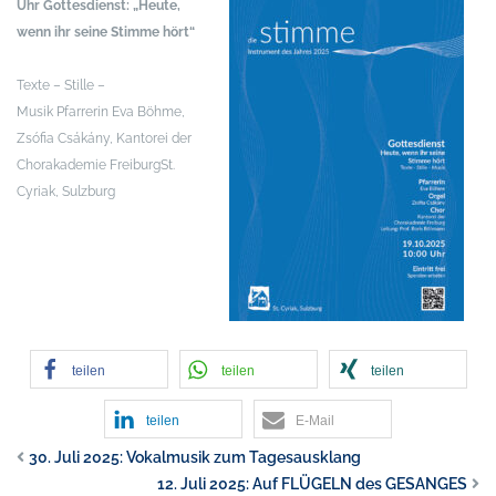
Uhr
Gottesdienst: „Heute,
wenn ihr seine Stimme hört“
Texte – Stille –
Musik
Pfarrerin Eva Böhme,
Zsófia Csákány, Kantorei der
Chorakademie Freiburg
St.
Cyriak, Sulzburg
teilen
teilen
teilen
teilen
E-Mail
30. Juli 2025: Vokalmusik zum Tagesausklang
12. Juli 2025: Auf FLÜGELN des GESANGES