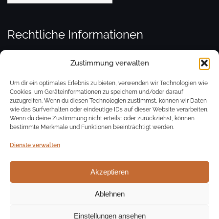
Rechtliche Informationen
Zustimmung verwalten
Kontakt
Um dir ein optimales Erlebnis zu bieten, verwenden wir Technologien wie
Cookies, um Geräteinformationen zu speichern und/oder darauf
zuzugreifen. Wenn du diesen Technologien zustimmst, können wir Daten
Impressum
wie das Surfverhalten oder eindeutige IDs auf dieser Website verarbeiten.
Wenn du deine Zustimmung nicht erteilst oder zurückziehst, können
bestimmte Merkmale und Funktionen beeinträchtigt werden.
Datenschutz
Dienste verwalten
Cookie-Richtlinie (EU)
Akzeptieren
Ablehnen
© Evang. Kirchengemeinde St. Cyriak Sulzburg
Theme von
Colorlib
Powered by
WordPress
Einstellungen ansehen