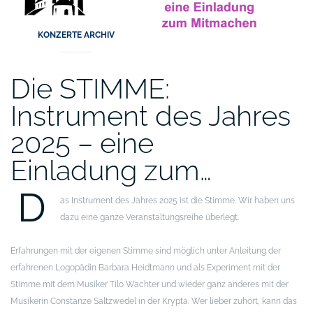
KONZERTE ARCHIV
Die STIMME:
Instrument des Jahres
2025 – eine
Einladung zum…
D
as Instrument des Jahres 2025 ist die Stimme. Wir haben uns
dazu eine ganze Veranstaltungsreihe überlegt.
Erfahrungen mit der eigenen Stimme sind möglich unter Anleitung der
erfahrenen Logopädin Barbara Heidtmann und als Experiment mit der
Stimme mit dem Musiker Tilo Wachter und wieder ganz anderes mit der
Musikerin Constanze Saltzwedel in der Krypta. Wer lieber zuhört, kann das